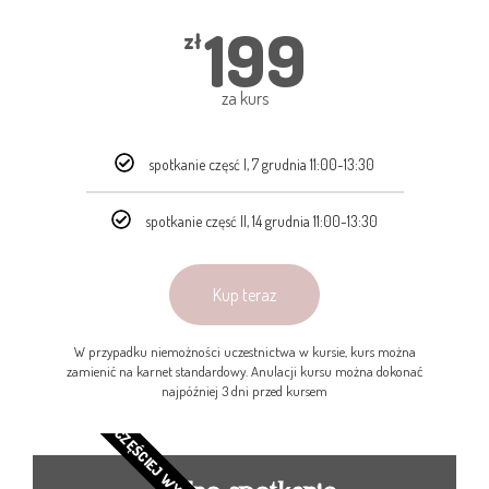
199
zł
za kurs
spotkanie częsć I, 7 grudnia 11:00-13:30
spotkanie częsć II, 14 grudnia 11:00-13:30
Kup teraz
W przypadku niemożności uczestnictwa w kursie, kurs można
zamienić na karnet standardowy. Anulacji kursu można dokonać
najpóźniej 3 dni przed kursem
NAJCZĘŚCIEJ WYBIERANE