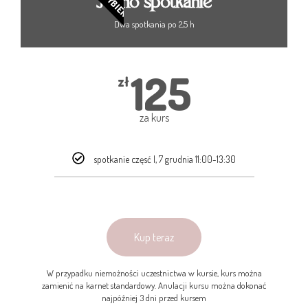
Jedno spotkanie
Dwa spotkania po 2,5 h
125
zł
za kurs
spotkanie częsć I, 7 grudnia 11:00-13:30
Kup teraz
W przypadku niemożności uczestnictwa w kursie, kurs można
zamienić na karnet standardowy. Anulacji kursu można dokonać
najpóźniej 3 dni przed kursem